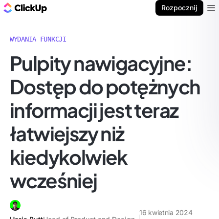
ClickUp Blog
Rozpocznij
Ope
WYDANIA FUNKCJI
Pulpity nawigacyjne:
Dostęp do potężnych
informacji jest teraz
łatwiejszy niż
kiedykolwiek
wcześniej
16 kwietnia 2024