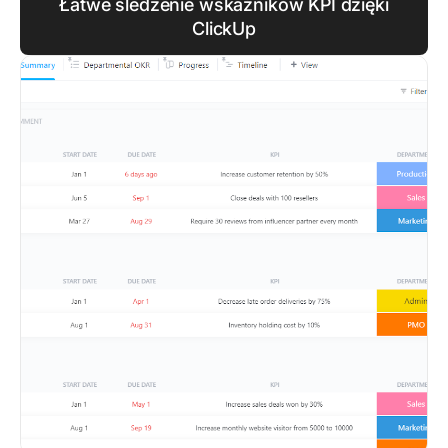
Łatwe śledzenie wskaźników KPI dzięki
ClickUp