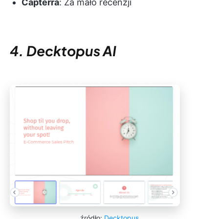
Capterra
: Za mało recenzji
4. Decktopus AI
źródło:
Decktopus