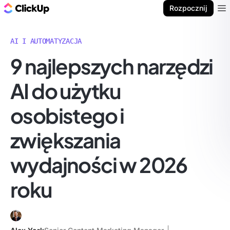
ClickUp Blog
Rozpocznij
Ope
AI I AUTOMATYZACJA
9 najlepszych narzędzi
AI do użytku
osobistego i
zwiększania
wydajności w 2026
roku