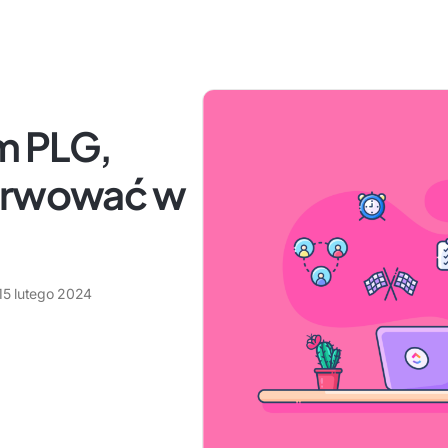
rm PLG,
serwować w
15 lutego 2024