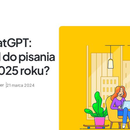
atGPT:
 do pisania
2025 roku?
er
21 marca 2024