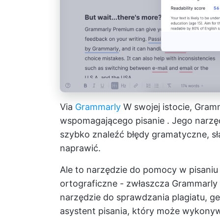
Via
Grammarly
W swojej istocie, Gram
wspomagającego pisanie
. Jego narzę
szybko znaleźć błędy gramatyczne, sła
naprawić.
Ale to narzędzie do pomocy w pisani
ortograficzne - zwłaszcza Grammarly P
narzędzie do sprawdzania plagiatu, g
asystent pisania, który może wykony