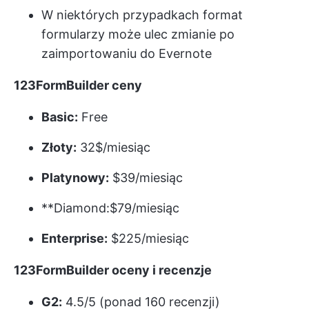
W niektórych przypadkach format
formularzy może ulec zmianie po
zaimportowaniu do Evernote
123FormBuilder ceny
Basic:
Free
Złoty:
32$/miesiąc
Platynowy:
$39/miesiąc
**Diamond:$79/miesiąc
Enterprise:
$225/miesiąc
123FormBuilder oceny i recenzje
G2:
4.5/5 (ponad 160 recenzji)