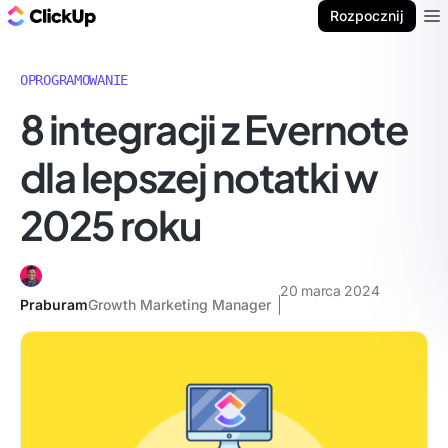
ClickUp Blog
Rozpocznij
Ope
OPROGRAMOWANIE
8 integracji z Evernote
dla lepszej notatki w
2025 roku
20 marca 2024
Praburam
Growth Marketing Manager