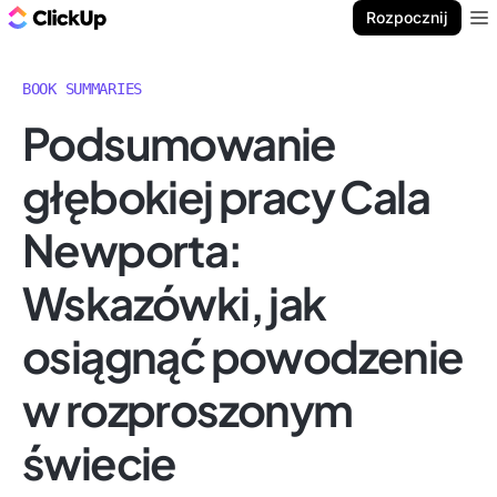
ClickUp Blog
Rozpocznij
Ope
BOOK SUMMARIES
Podsumowanie
głębokiej pracy Cala
Newporta:
Wskazówki, jak
osiągnąć powodzenie
w rozproszonym
świecie