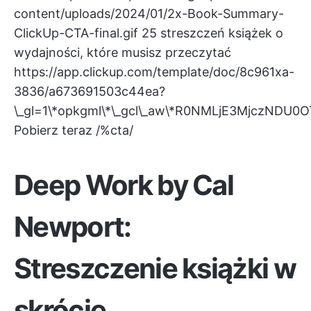
content/uploads/2024/01/2x-Book-Summary-
ClickUp-CTA-final.gif
25 streszczeń książek o
wydajności, które musisz przeczytać
https://app.clickup.com/template/doc/8c961xa-
3836/a673691503c44ea?
\_gl=1\*opkgml\*\_gcl\_aw\*R0NMLjE3MjczN
Pobierz teraz /%cta/
Deep Work by Cal
Newport:
Streszczenie książki w
skrócie