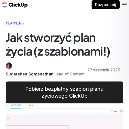
ClickUp Blog
Rozpocznij
Ope
PLANNING
Jak stworzyć plan
życia (z szablonami!)
27 września 2025
Sudarshan Somanathan
Head of Content
Pobierz bezpłatny szablon planu
życiowego ClickUp