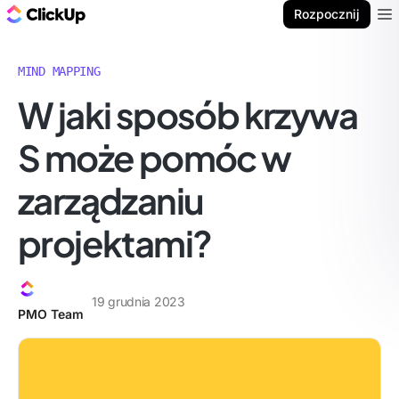
ClickUp Blog
Rozpocznij
Ope
MIND MAPPING
W jaki sposób krzywa
S może pomóc w
zarządzaniu
projektami?
19 grudnia 2023
PMO Team