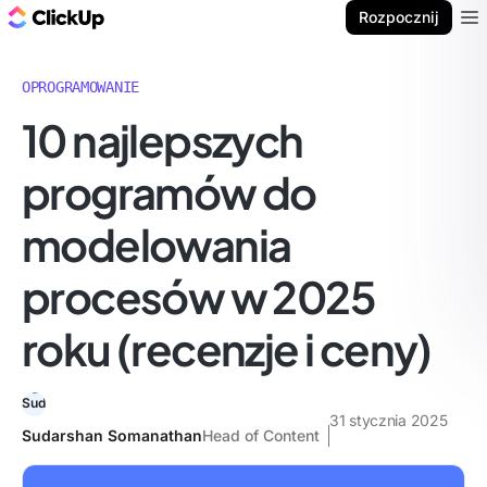
ClickUp Blog
Rozpocznij
Ope
OPROGRAMOWANIE
10 najlepszych
programów do
modelowania
procesów w 2025
roku (recenzje i ceny)
31 stycznia 2025
Sudarshan Somanathan
Head of Content