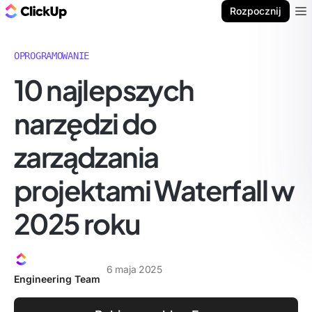
ClickUp Blog
Rozpocznij
Ope
OPROGRAMOWANIE
10 najlepszych
narzędzi do
zarządzania
projektami Waterfall w
2025 roku
6 maja 2025
Engineering Team