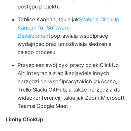
postępu projektu
Tablice Kanban, takie jak
Szablon ClickUp
Kanban for Software
Development
poprawiają współpracę i
wydajność oraz umożliwiają śledzenie
całego procesu
Przyspiesz swój cykl pracy dzięki
ClickUp
AI
* Integracja z aplikacją
wiele innych
narzędzi do współpracy
takich jak
Asana
,
Trello,
Slack
i GitHub, a także narzędzia do
wideokonferencji, takie jak Zoom,
Microsoft
Teams
i Google Meet
Limity ClickUp