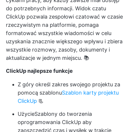
cyklami pracy, aby każdy zawsze miał dostęp
do potrzebnych informacji.
Widok czatu
ClickUp
pozwala zespołowi czatować w czasie
rzeczywistym na platformie, pomaga
formatować wszystkie wiadomości w celu
uzyskania znacznie większego wpływu i zbiera
wszystkie rozmowy, zasoby, dokumenty i
aktualizacje w jednym miejscu. 📚
ClickUp najlepsze funkcje
Z góry określ zakres swojego projektu za
pomocą szablonu
Szablon karty projektu
ClickUp
📃
Użycie
Szablony do tworzenia
oprogramowania ClickUp
aby
zaoszczędzić czas i wysiłek w trakcie