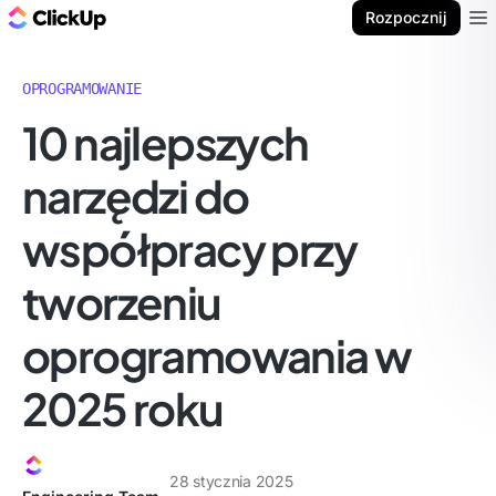
ClickUp Blog
Rozpocznij
Ope
OPROGRAMOWANIE
10 najlepszych
narzędzi do
współpracy przy
tworzeniu
oprogramowania w
2025 roku
28 stycznia 2025