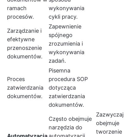
ramach
wykonywania
procesów.
cykli pracy.
Zapewnienie
Zarządzanie i
spójnego
efektywne
zrozumienia i
przenoszenie
wykonywania
dokumentów.
zadań.
Pisemna
Proces
procedura SOP
zatwierdzania
dotycząca
dokumentów.
zatwierdzania
dokumentów.
Zazwyczaj
Często obejmuje
obejmuje
narzędzia do
tworzenie
Automatyzacja
automatyzacji