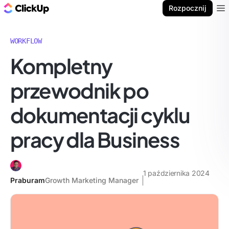
ClickUp Blog
Rozpocznij
Ope
WORKFLOW
Kompletny
przewodnik po
dokumentacji cyklu
pracy dla Business
1 października 2024
Praburam
Growth Marketing Manager