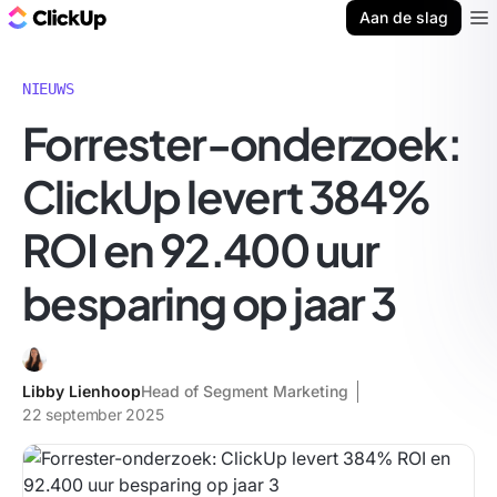
ClickUp Blog
Aan de slag
Ope
NIEUWS
Forrester-onderzoek:
ClickUp levert 384%
ROI en 92.400 uur
besparing op jaar 3
Libby Lienhoop
Head of Segment Marketing
22 september 2025