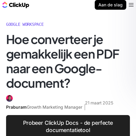
ClickUp Blog
Aan de slag
Ope
GOOGLE WORKSPACE
Hoe converteer je
gemakkelijk een PDF
naar een Google-
document?
21 maart 2025
Praburam
Growth Marketing Manager
Probeer ClickUp Docs - de perfecte
documentatietool