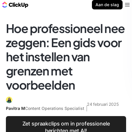
ClickUp Blog
Aan de slag
Ope
Hoe professioneel nee
zeggen: Een gids voor
het instellen van
grenzen met
voorbeelden
24 februari 2025
Pavitra M
Content Operations Specialist
Zet spraakclips om in professionele
berichten met AI!