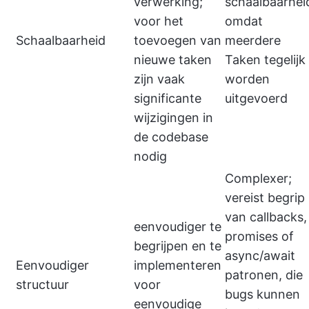
verwerking;
schaalbaarhei
voor het
omdat
Schaalbaarheid
toevoegen van
meerdere
nieuwe taken
Taken tegelijk
zijn vaak
worden
significante
uitgevoerd
wijzigingen in
de codebase
nodig
Complexer;
vereist begrip
van callbacks,
eenvoudiger te
promises of
begrijpen en te
async/await
Eenvoudiger
implementeren
patronen, die
structuur
voor
bugs kunnen
eenvoudige