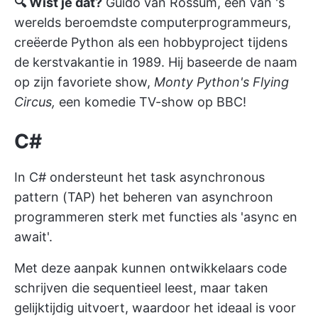
🔍 Wist je dat?
Guido van Rossum, een van 's
werelds beroemdste computerprogrammeurs,
creëerde Python als een hobbyproject tijdens
de kerstvakantie in 1989. Hij baseerde de naam
op zijn favoriete show,
Monty Python's Flying
Circus,
een komedie TV-show op BBC!
C#
In C# ondersteunt het task asynchronous
pattern (TAP) het beheren van asynchroon
programmeren sterk met functies als 'async en
await'.
Met deze aanpak kunnen ontwikkelaars code
schrijven die sequentieel leest, maar taken
gelijktijdig uitvoert, waardoor het ideaal is voor