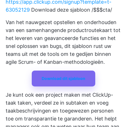
https://app.clickup.com/signup?template=t-
63052129
Download deze sjabloon /$$$cta/
Van het nauwgezet opstellen en onderhouden
van een samenhangende productroutekaart tot
het leveren van geavanceerde functies en het
snel oplossen van bugs, dit sjabloon rust uw
teams uit met de tools om te gedijen binnen
agile Scrum- of Kanban-methodologieën.
Download dit sjabloon
Je kunt ook een project maken met
ClickUp-
taak
taken, verdeel ze in subtaken en voeg
taakbeschrijvingen en toegewezen personen
toe om transparantie te garanderen. Het helpt
managers ook om te weten waar hun team aan