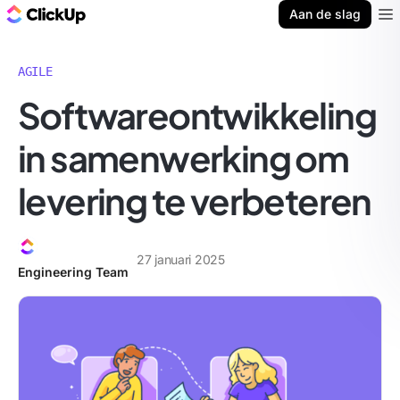
ClickUp Blog
Aan de slag
Ope
AGILE
Softwareontwikkeling
in samenwerking om
levering te verbeteren
27 januari 2025
Engineering Team