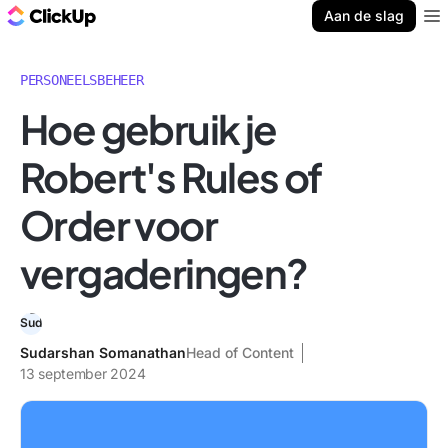
ClickUp Blog
Aan de slag
Ope
PERSONEELSBEHEER
Hoe gebruik je
Robert's Rules of
Order voor
vergaderingen?
Sudarshan Somanathan
Head of Content
13 september 2024