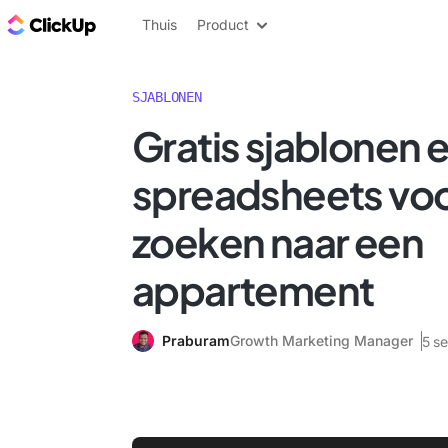
ClickUp Blog
Thuis
Product
SJABLONEN
Gratis sjablonen 
spreadsheets voo
zoeken naar een
appartement
Praburam
Growth Marketing Manager
5 s