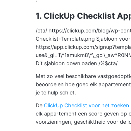
1. ClickUp Checklist A
/cta/
https://clickup.com/blog/wp-co
Checklist-Template.png
Sjabloon voor
https://app.clickup.com/signup?tem
use&_gl=1\*1amukm8\*\_gcl\_aw*
Dit sjabloon downloaden /%$cta/
Met zo veel beschikbare vastgoedopti
beoordelen hoe goed elk appartement vo
je te hulp schiet.
De
ClickUp Checklist voor het zoeken
elk appartement een score geven op b
voorzieningen, geschiktheid voor de loc