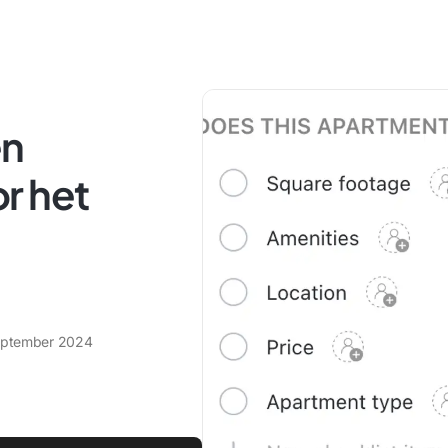
en
r het
eptember 2024