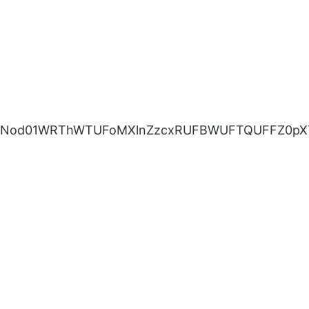
HlzekNod01WRThWTUFoMXlnZzcxRUFBWUFTQUFFZ0