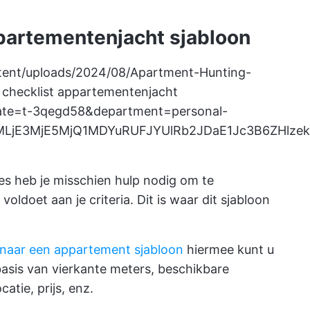
ppartementenjacht sjabloon
ntent/uploads/2024/08/Apartment-Hunting-
 checklist appartementenjacht
plate=t-3qegd58&department=personal-
R0NMLjE3MjE5MjQ1MDYuRUFJYUlRb2JDaE1Jc3B6Z
es heb je misschien hulp nodig om te
ldoet aan je criteria. Dit is waar dit sjabloon
 naar een appartement sjabloon
hiermee kunt u
asis van vierkante meters, beschikbare
atie, prijs, enz.