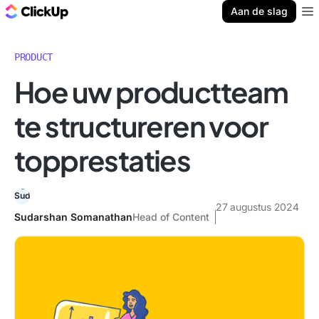
ClickUp Blog
Aan de slag
Ope
PRODUCT
Hoe uw productteam
te structureren voor
topprestaties
27 augustus 2024
Sudarshan Somanathan
Head of Content