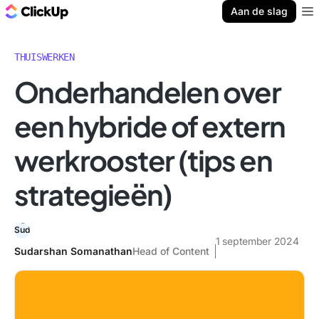
ClickUp Blog
Aan de slag
Ope
THUISWERKEN
Onderhandelen over
een hybride of extern
werkrooster (tips en
strategieën)
1 september 2024
Sudarshan Somanathan
Head of Content