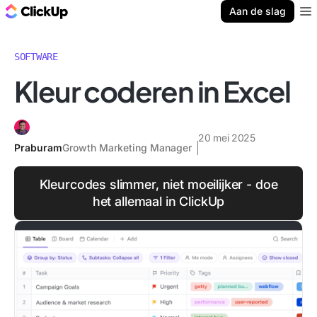
ClickUp Blog
Aan de slag
Ope
SOFTWARE
Kleur coderen in Excel
20 mei 2025
Praburam
Growth Marketing Manager
Kleurcodes slimmer, niet moeilijker - doe
het allemaal in ClickUp