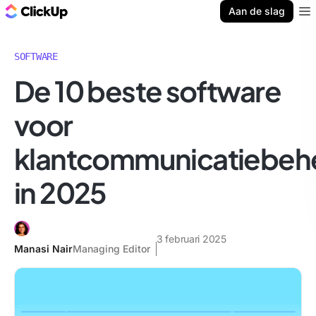
ClickUp Blog
Aan de slag
Ope
SOFTWARE
De 10 beste software
voor
klantcommunicatiebeh
in 2025
3 februari 2025
Manasi Nair
Managing Editor