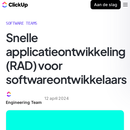
ClickUp Blog
Aan de slag
Ope
SOFTWARE TEAMS
Snelle
applicatieontwikkeling
(RAD) voor
softwareontwikkelaars
12 april 2024
Engineering Team