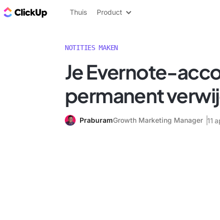
ClickUp Blog
Thuis
Product
NOTITIES MAKEN
Je Evernote-acc
permanent verwi
Praburam
Growth Marketing Manager
11 a