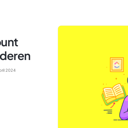
ount
jderen
pril 2024