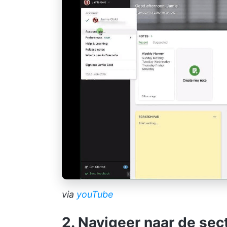
via
youTube
2. Navigeer naar de sect