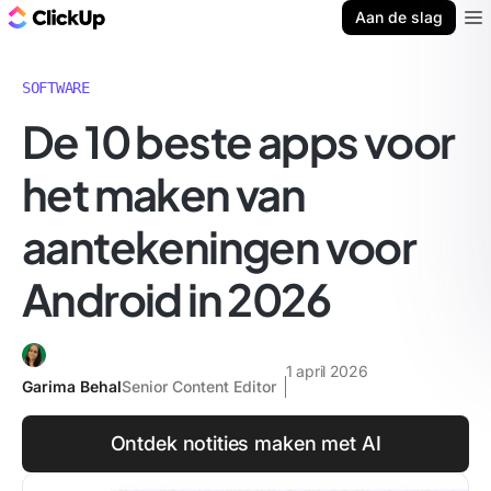
ClickUp Blog
Aan de slag
Ope
SOFTWARE
De 10 beste apps voor
het maken van
aantekeningen voor
Android in 2026
1 april 2026
Garima Behal
Senior Content Editor
Ontdek notities maken met AI