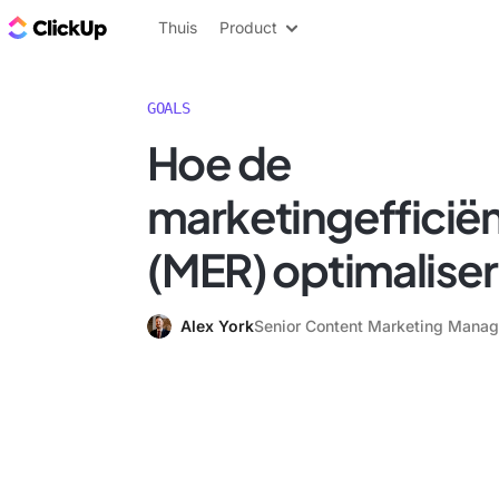
ClickUp Blog
Thuis
Product
GOALS
Hoe de
marketingefficië
(MER) optimalise
Alex York
Senior Content Marketing Manag