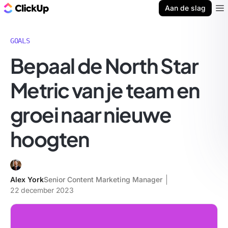
ClickUp Blog
Aan de slag
Ope
GOALS
Bepaal de North Star
Metric van je team en
groei naar nieuwe
hoogten
Alex York
Senior Content Marketing Manager
22 december 2023