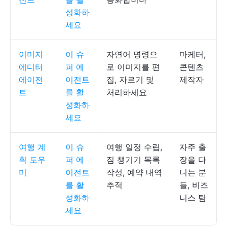
성화하
세요
이미지
이 슈
자연어 명령으
마케터,
에디터
퍼 에
로 이미지를 편
콘텐츠
에이전
이전트
집, 자르기 및
제작자
트
를 활
처리하세요
성화하
세요
여행 계
이 슈
여행 일정 수립,
자주 출
획 도우
퍼 에
짐 챙기기 목록
장을 다
미
이전트
작성, 예약 내역
니는 분
를 활
추적
들, 비즈
성화하
니스 팀
세요