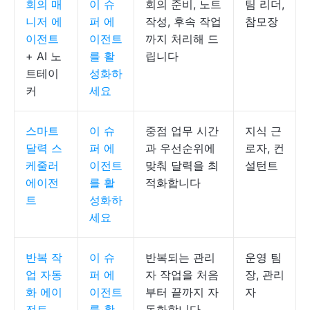
회의 매
이 슈
회의 준비, 노트
팀 리더,
니저 에
퍼 에
작성, 후속 작업
참모장
이전트
이전트
까지 처리해 드
+ AI 노
를 활
립니다
트테이
성화하
커
세요
스마트
이 슈
중점 업무 시간
지식 근
달력 스
퍼 에
과 우선순위에
로자, 컨
케줄러
이전트
맞춰 달력을 최
설턴트
에이전
를 활
적화합니다
트
성화하
세요
반복 작
이 슈
반복되는 관리
운영 팀
업 자동
퍼 에
자 작업을 처음
장, 관리
화 에이
이전트
부터 끝까지 자
자
전트
를 활
동화합니다