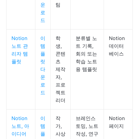
운
팀
로
드
Notion
이
학
분류별 노
Notion
노트 관
템
생,
트 기록,
데이터
리자 템
플
콘텐
회의 또는
베이스
플릿
릿
츠
학습 노트
다
제작
용 템플릿
운
자,
로
프로
드
젝트
리더
Notion
이
작
브레인스
Notion
노트, 아
템
가,
토밍, 노트
페이지
이디어
플
사상
작성, 연구