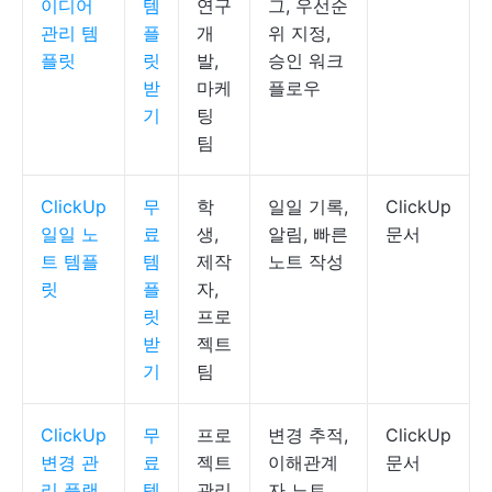
이디어
템
연구
그, 우선순
관리 템
플
개
위 지정,
플릿
릿
발,
승인 워크
받
마케
플로우
기
팅
팀
ClickUp
무
학
일일 기록,
ClickUp
일일 노
료
생,
알림, 빠른
문서
트 템플
템
제작
노트 작성
릿
플
자,
릿
프로
받
젝트
기
팀
ClickUp
무
프로
변경 추적,
ClickUp
변경 관
료
젝트
이해관계
문서
리 플랜
템
관리
자 노트,