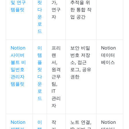
및 연구
릿
가,
추적을 위
템플릿
다
연구
한 통합 작
운
자
업 공간
로
드
Notion
이
프리
보안 비밀
Notion
사이버
템
랜
번호 저장
데이터
볼트 비
플
서,
소, 접근
베이스
밀번호
릿
원격
로그, 공유
관리자
다
근무
권한
템플릿
운
팀,
로
IT
드
관리
자
Notion
이
작
노트 연결,
Notion