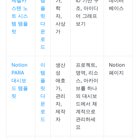
제텔카
템
가,
ID 기반 구
데이터
스텐 노
플
학
조, 아이디
베이스
트 시스
릿
자,
어 그래프
템 템플
다
사상
보기
릿
운
가
로
드
Notion
이
생산
프로젝트,
Notion
PARA
템
성
영역, 리소
페이지
대시보
플
애호
스, 아카이
드 템플
릿
가,
브를 하나
릿
다
관리
의 대시보
운
자,
드에서 체
로
제작
계적으로
드
자
관리하세
요