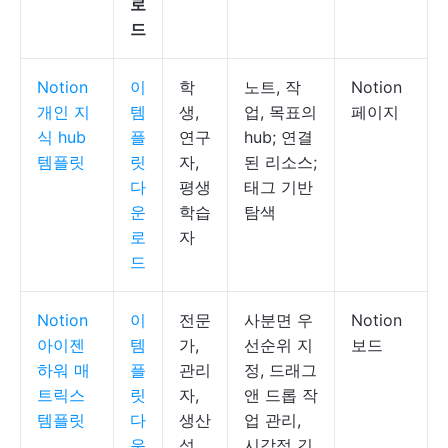
로
드
Notion
이
학
노트, 작
Notion
개인 지
템
생,
업, 목표의
페이지
식 hub
플
연구
hub; 연결
템플릿
릿
자,
된 리소스;
다
평생
태그 기반
운
학습
탐색
로
자
드
Notion
이
전문
사분면 우
Notion
아이젠
템
가,
선순위 지
보드
하워 매
플
관리
정, 드래그
트릭스
릿
자,
앤 드롭 작
템플릿
다
생산
업 관리,
운
성
시각적 긴