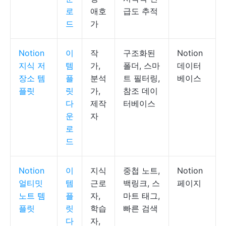
로
애호
급도 추적
드
가
Notion
이
작
구조화된
Notion
지식 저
템
가,
폴더, 스마
데이터
장소 템
플
분석
트 필터링,
베이스
플릿
릿
가,
참조 데이
다
제작
터베이스
운
자
로
드
Notion
이
지식
중첩 노트,
Notion
얼티밋
템
근로
백링크, 스
페이지
노트 템
플
자,
마트 태그,
플릿
릿
학습
빠른 검색
다
자,