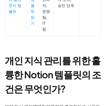
문서 템
플
자,
승인 단계
플릿
릿
운영
받
팀,
기
IT
팀
개인 지식 관리를 위한 훌
륭한 Notion 템플릿의 조
건은 무엇인가?