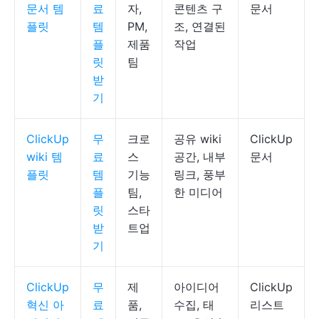
문서 템
료
자,
콘텐츠 구
문서
플릿
템
PM,
조, 연결된
플
제품
작업
릿
팀
받
기
ClickUp
무
크로
공유 wiki
ClickUp
wiki 템
료
스
공간, 내부
문서
플릿
템
기능
링크, 풍부
플
팀,
한 미디어
릿
스타
받
트업
기
ClickUp
무
제
아이디어
ClickUp
혁신 아
료
품,
수집, 태
리스트