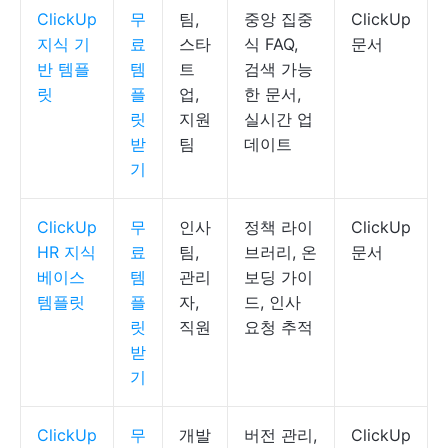
ClickUp
무
팀,
중앙 집중
ClickUp
지식 기
료
스타
식 FAQ,
문서
반 템플
템
트
검색 가능
릿
플
업,
한 문서,
릿
지원
실시간 업
받
팀
데이트
기
ClickUp
무
인사
정책 라이
ClickUp
HR 지식
료
팀,
브러리, 온
문서
베이스
템
관리
보딩 가이
템플릿
플
자,
드, 인사
릿
직원
요청 추적
받
기
ClickUp
무
개발
버전 관리,
ClickUp