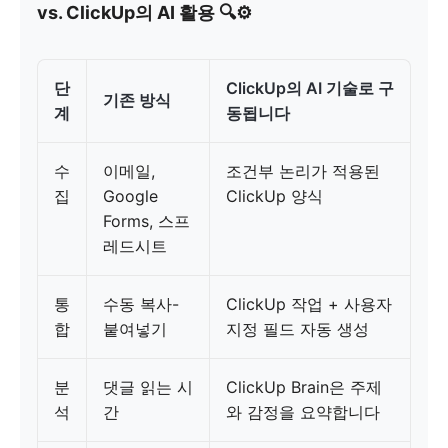
vs. ClickUp의 AI 활용 🔍⚙️
단
ClickUp의 AI 기술로 구
기존 방식
계
동됩니다
수
이메일,
조건부 논리가 적용된
집
Google
ClickUp 양식
Forms, 스프
레드시트
통
수동 복사-
ClickUp 작업 + 사용자
합
붙여넣기
지정 필드 자동 생성
분
댓글 읽는 시
ClickUp Brain은 주제
석
간
와 감정을 요약합니다