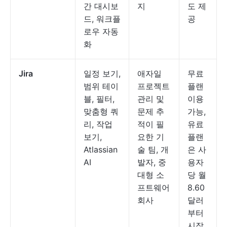
간 대시보
지
도 제
드, 워크플
공
로우 자동
화
Jira
일정 보기,
애자일
무료
범위 테이
프로젝트
플랜
블, 필터,
관리 및
이용
맞춤형 쿼
문제 추
가능,
리, 작업
적이 필
유료
보기,
요한 기
플랜
Atlassian
술 팀, 개
은 사
AI
발자, 중
용자
대형 소
당 월
프트웨어
8.60
회사
달러
부터
시작