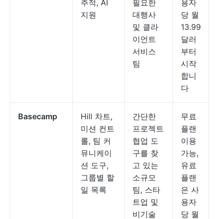
추적, AI
필요한
용자
지원
대행사
당 월
및 클라
13.99
이언트
달러
서비스
부터
팀
시작
합니
다
Basecamp
Hill 차트,
간단한
무료
미션 컨트
프로젝트
플랜
롤, 팀 커
협업 도
이용
뮤니케이
구를 찾
가능,
션 도구,
고 있는
유료
그룹별 할
소규모
플랜
일 목록
팀, 스타
은 사
트업 및
용자
비기술
당 월