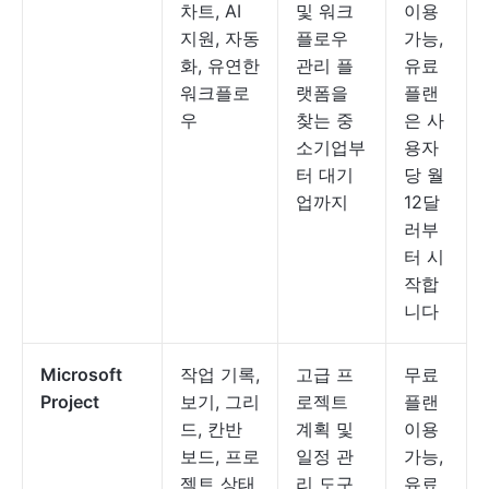
차트, AI
및 워크
이용
지원, 자동
플로우
가능,
화, 유연한
관리 플
유료
워크플로
랫폼을
플랜
우
찾는 중
은 사
소기업부
용자
터 대기
당 월
업까지
12달
러부
터 시
작합
니다
Microsoft
작업 기록,
고급 프
무료
Project
보기, 그리
로젝트
플랜
드, 칸반
계획 및
이용
보드, 프로
일정 관
가능,
젝트 상태
리 도구
유료