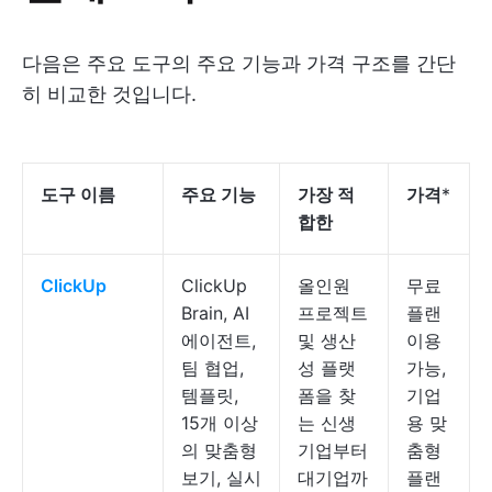
다음은 주요 도구의 주요 기능과 가격 구조를 간단
히 비교한 것입니다.
도구 이름
주요 기능
가장 적
가격
*
합한
ClickUp
ClickUp
올인원
무료
Brain, AI
프로젝트
플랜
에이전트,
및 생산
이용
팀 협업,
성 플랫
가능,
템플릿,
폼을 찾
기업
15개 이상
는 신생
용 맞
의 맞춤형
기업부터
춤형
보기, 실시
대기업까
플랜