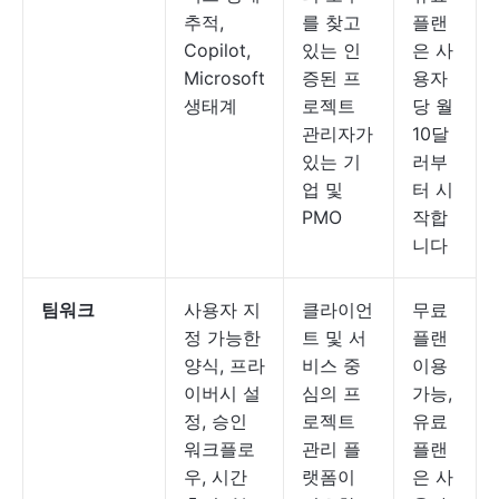
추적,
를 찾고
플랜
Copilot,
있는 인
은 사
Microsoft
증된 프
용자
생태계
로젝트
당 월
관리자가
10달
있는 기
러부
업 및
터 시
PMO
작합
니다
팀워크
사용자 지
클라이언
무료
정 가능한
트 및 서
플랜
양식, 프라
비스 중
이용
이버시 설
심의 프
가능,
정, 승인
로젝트
유료
워크플로
관리 플
플랜
우, 시간
랫폼이
은 사