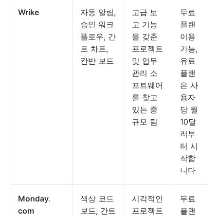
Wrike
자동 알림,
고급 보
무료
승인 워크
고 기능
플랜
플로우, 간
을 갖춘
이용
트 차트,
프로젝트
가능,
칸반 보드
및 업무
유료
관리 소
플랜
프트웨어
은 사
를 찾고
용자
있는 중
당 월
규모 팀
10달
러부
터 시
작합
니다
Monday
.
색상 코드
시각적인
무료
com
보드, 간트
프로젝트
플랜