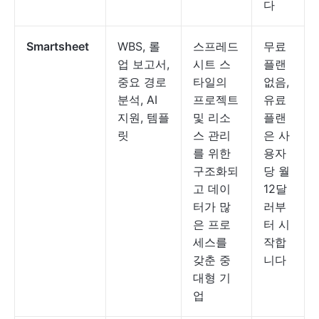
다
Smartsheet
WBS, 롤
스프레드
무료
업 보고서,
시트 스
플랜
중요 경로
타일의
없음,
분석, AI
프로젝트
유료
지원, 템플
및 리소
플랜
릿
스 관리
은 사
를 위한
용자
구조화되
당 월
고 데이
12달
터가 많
러부
은 프로
터 시
세스를
작합
갖춘 중
니다
대형 기
업