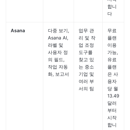
합니
다
Asana
다중 보기,
업무 관
무료
Asana AI,
리 및 작
플랜
라벨 및
업 조정
이용
사용자 정
도구를
가능,
의 필드,
찾고 있
유료
작업 자동
는 중소
플랜
화, 보고서
기업 및
은 사
여러 부
용자
서의 팀
당 월
13.49
달러
부터
시작
합니