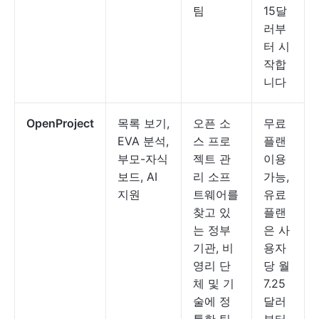
팀
15달
러부
터 시
작합
니다
OpenProject
목록 보기,
오픈 소
무료
EVA 분석,
스 프로
플랜
부모-자식
젝트 관
이용
보드, AI
리 소프
가능,
지원
트웨어를
유료
찾고 있
플랜
는 정부
은 사
기관, 비
용자
영리 단
당 월
체 및 기
7.25
술에 정
달러