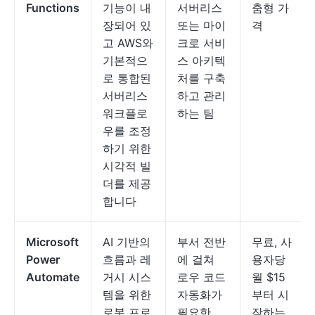
Functions
기능이 내
서버리스
춤형 가
장되어 있
또는 마이
격
고 AWS와
크로 서비
기본적으
스 아키텍
로 통합된
처를 구축
서버리스
하고 관리
워크플로
하는 팀
우를 조정
하기 위한
시각적 빌
더를 제공
합니다
Microsoft
AI 기반의
부서 전반
무료, 사
Power
흐름과 레
에 걸쳐
용자당
Automate
거시 시스
로우 코드
월 $15
템을 위한
자동화가
부터 시
로봇 프로
필요한
작하는