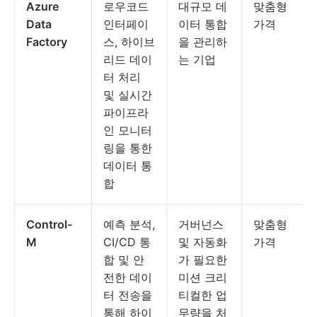
Azure
로우코드
대규모 데
맞춤형
Data
인터페이
이터 통합
가격
Factory
스, 하이브
을 관리하
리드 데이
는 기업
터 처리
및 실시간
파이프라
인 모니터
링을 통한
데이터 통
합
Control-
예측 분석,
거버넌스
맞춤형
M
CI/CD 통
및 자동화
가격
합 및 안
가 필요한
전한 데이
미션 크리
터 전송을
티컬한 업
통해 하이
무량을 처