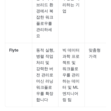
브리드 환
리하는 기
경에서 복
업
잡한 워크
플로우를
관리하세
요
Flyte
동적 실행,
빅 데이터
맞춤형
병렬 작업
과학 프로
가격
처리 및
젝트 및
강력한 버
워크플로
전 관리로
우를 관리
머신 러닝
하는 데이
워크플로
터 및 ML
우를 확장
엔지니어
합니다
링 팀