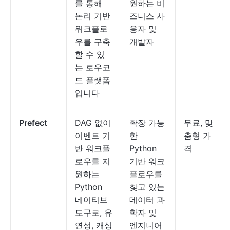
를 통해
원하는 비
논리 기반
즈니스 사
워크플로
용자 및
우를 구축
개발자
할 수 있
는 로우코
드 플랫폼
입니다
Prefect
DAG 없이
확장 가능
무료, 맞
이벤트 기
한
춤형 가
반 워크플
Python
격
로우를 지
기반 워크
원하는
플로우를
Python
찾고 있는
네이티브
데이터 과
도구로, 유
학자 및
연성, 캐싱
엔지니어