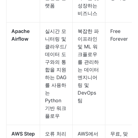
랫폼
성장하는
비즈니스
Apache
실시간 모
복잡한 파
Free
Airflow
니터링 및
이프라인
Forever
클라우드/
및 ML 워
데이터 도
크플로우
구와의 통
를 관리하
합을 지원
는 데이터
하는 DAG
엔지니어
를 사용하
링 및
는
DevOps
Python
팀
기반 워크
플로우
AWS Step
오류 처리
AWS에서
무료, 맞