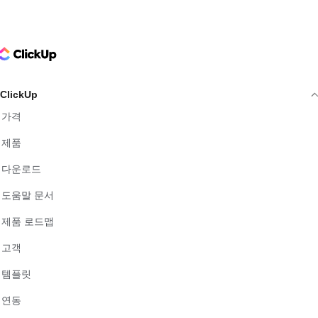
ClickUp Logo
ClickUp
가격
제품
다운로드
도움말 문서
제품 로드맵
고객
템플릿
연동