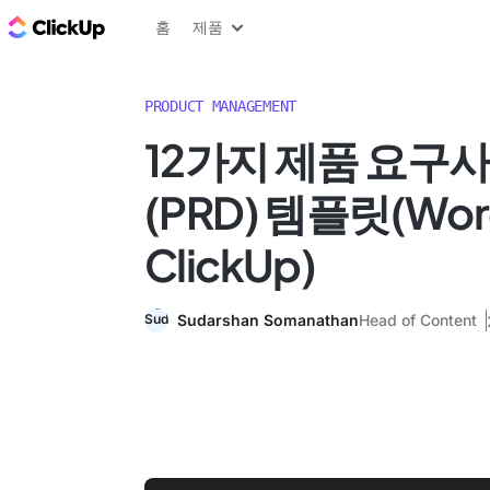
ClickUp 블로그
홈
제품
PRODUCT MANAGEMENT
12가지 제품 요구
(PRD) 템플릿(Wor
ClickUp)
Sudarshan Somanathan
Head of Content