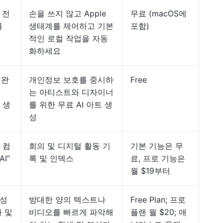
 전
손을 쓰지 않고 Apple
무료 (macOS에
를
생태계를 제어하고 기본
포함)
적인 로컬 작업을 자동
화하세요
 완
개인정보 보호를 중시하
Free
는 아티스트와 디자이너
지 생
를 위한 무료 AI 아트 생
성
 컴
회의 및 디지털 활동 기
기본 기능은 무
I”
록 및 인덱스
료, 프로 기능은
월 $19부터
확성
방대한 양의 텍스트나
Free Plan; 프로
 및
비디오를 빠르게 파악해
플랜 월 $20; 애