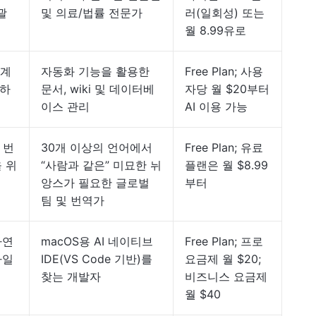
괄
및 의료/법률 전문가
러(일회성) 또는
월 8.99유로
단계
자동화 기능을 활용한
Free Plan; 사용
행하
문서, wiki 및 데이터베
자당 월 $20부터
이스 관리
AI 이용 가능
 번
30개 이상의 언어에서
Free Plan; 유료
을 위
“사람과 같은” 미묘한 뉘
플랜은 월 $8.99
앙스가 필요한 글로벌
부터
팀 및 번역가
자연
macOS용 AI 네이티브
Free Plan; 프로
타일
IDE(VS Code 기반)를
요금제 월 $20;
찾는 개발자
비즈니스 요금제
월 $40