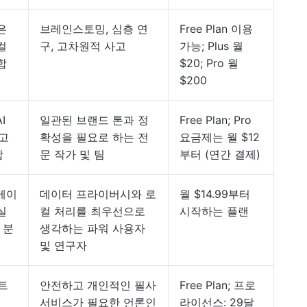
은
브레인스토밍, 심층 연
Free Plan 이용
컬
구, 고차원적 사고
가능; Plus 월
합
$20; Pro 월
$200
I
일관된 브랜드 톤과 정
Free Plan; Pro
리고
확성을 필요로 하는 전
요금제는 월 $12
합
문 작가 및 팀
부터 (연간 결제)
베이
데이터 프라이버시와 로
월 $14.99부터
실
컬 처리를 최우선으로
시작하는 플랜
 분
생각하는 파워 사용자
및 연구자
스트
안전하고 개인적인 필사
Free Plan; 프로
서비스가 필요한 언론인
라이선스: 29달