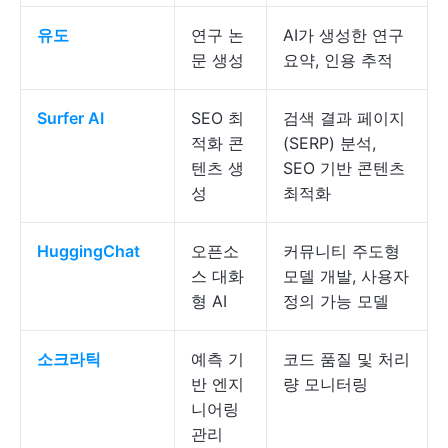
유도
연구 논
AI가 생성한 연구
문 생성
요약, 인용 추적
Surfer AI
SEO 최
검색 결과 페이지
적화 콘
(SERP) 분석,
텐츠 생
SEO 기반 콘텐츠
성
최적화
HuggingChat
오픈소
커뮤니티 주도형
스 대화
모델 개발, 사용자
형 AI
정의 가능 모델
소크라틱
예측 기
코드 품질 및 처리
반 엔지
량 모니터링
니어링
관리