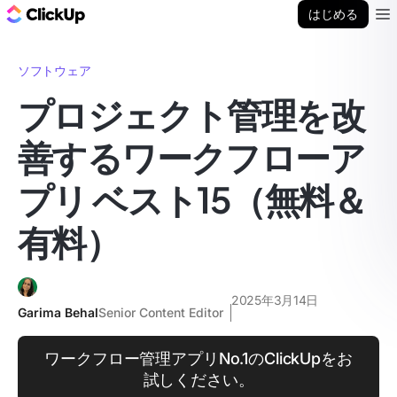
ClickUp ブログ
はじめる
Ope
ソフトウェア
プロジェクト管理を改
善するワークフローア
プリ ベスト15（無料＆
有料）
2025年3月14日
Garima Behal
Senior Content Editor
ワークフロー管理アプリNo.1のClickUpをお
試しください。