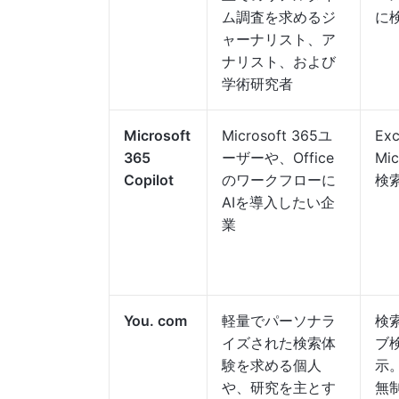
ム調査を求めるジ
に
ャーナリスト、ア
ナリスト、および
学術研究者
Microsoft
Microsoft 365ユ
E
365
ーザーや、Office
Mi
Copilot
のワークフローに
検
AIを導入したい企
業
You. com
軽量でパーソナラ
検
イズされた検索体
ブ
験を求める個人
示
や、研究を主とす
無