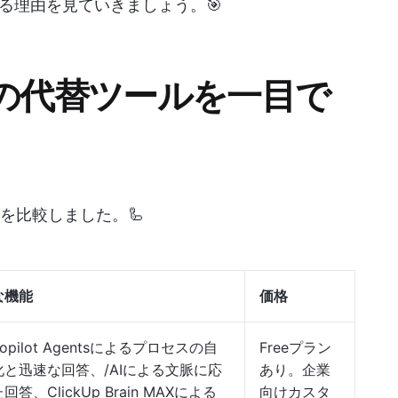
る理由を見ていきましょう。🎯
i AIの代替ツールを一目で
プ10を比較しました。🦾
な機能
価格
topilot Agentsによるプロセスの自
Freeプラン
化と迅速な回答、/AIによる文脈に応
あり。企業
回答、ClickUp Brain MAXによる
向けカスタ