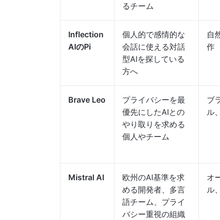
るチーム
Inflection
個人的で感情的な
自
AIのPi
会話に使える対話
作
型AIを探している
方へ
Brave Leo
プライバシーを最
ブ
優先にしたAIとの
ル
やり取りを求める
個人やチーム
Mistral AI
欧州のAI基準を求
オ
める開発者、多言
ル
語チーム、プライ
バシー重視の組織