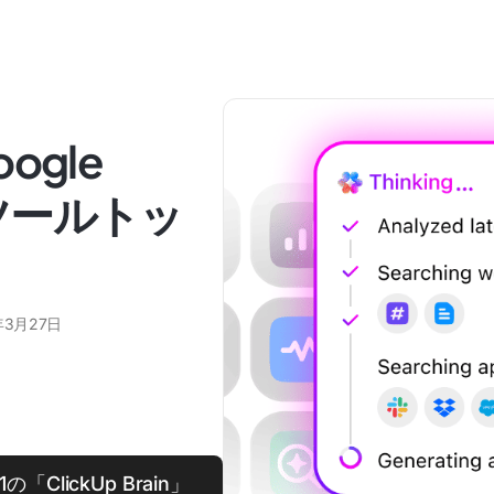
gle
替ツールトッ
年3月27日
「ClickUp Brain」