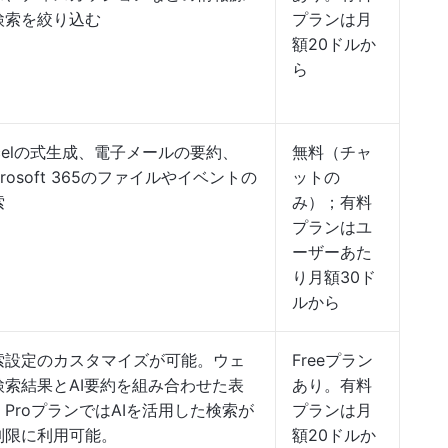
検索を絞り込む
プランは月
額20ドルか
ら
xcelの式生成、電子メールの要約、
無料（チャ
crosoft 365のファイルやイベントの
ットの
索
み）；有料
プランはユ
ーザーあた
り月額30ド
ルから
索設定のカスタマイズが可能。ウェ
Freeプラン
検索結果とAI要約を組み合わせた表
あり。有料
。ProプランではAIを活用した検索が
プランは月
制限に利用可能。
額20ドルか