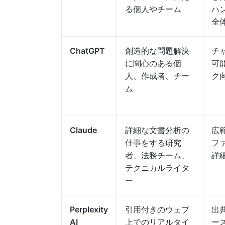
る個人やチーム
ハ
全
ChatGPT
創造的な問題解決
チ
に関心のある個
可
人、作成者、チー
ク
ム
Claude
詳細な文書分析の
広
仕事をする研究
フ
者、法務チーム、
詳
テクニカルライタ
ー
Perplexity
引用付きのウェブ
出
AI
上でのリアルタイ
ー