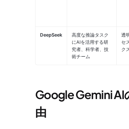
DeepSeek
高度な推論タスク
透
にAIを活用する研
セ
究者、科学者、技
ク
術チーム
Google Gemin
由