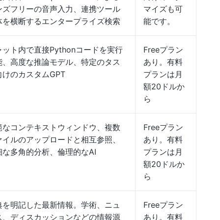
ンズフリーの音声入力、連携ツール
マイズも可
体を横断するエンタープライズ検索
能です。
ャット内で直接Pythonコードを実行
Freeプラン
能、高度な推論モデル、特定のタス
あり。有料
向けのカスタムGPT
プランは月
額20ドルか
ら
範なコンテキストウィンドウ、複数
Freeプラン
ァイルのアップロードと相互参照、
あり。有料
細な多角的分析、倫理的なAI
プランは月
額20ドルか
ら
典を明記した最新情報。学術、ニュ
Freeプラン
ス、ディスカッションなどの情報源
あり。有料