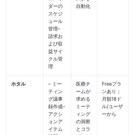
ダーの
自動化
スケジ
ュール
管理–
請求お
よび収
益サイ
クル管
理
ホタル
– ミー
医療チ
Freeプラ
ティン
ームが
ンあり；
グ議事
求める
月額18ド
録作成–
ミーテ
ル/ユーザ
アクシ
ィング
ーから
ョンア
の洞察
イテム
とコラ