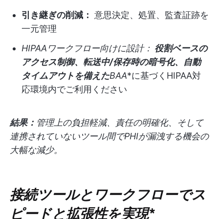
引き継ぎの削減：
意思決定、処置、監査証跡を
一元管理
HIPAAワークフロー向けに設計：
役割ベースの
アクセス制御、転送中/保存時の暗号化、自動
タイムアウトを備えた
BAA
*に基づくHIPAA対
応環境内でご利用ください
結果：
管理上の負担軽減、責任の明確化、そして
連携されていないツール間でPHIが漏洩する機会の
大幅な減少。
接続ツールとワークフローでス
ピードと拡張性を実現
*