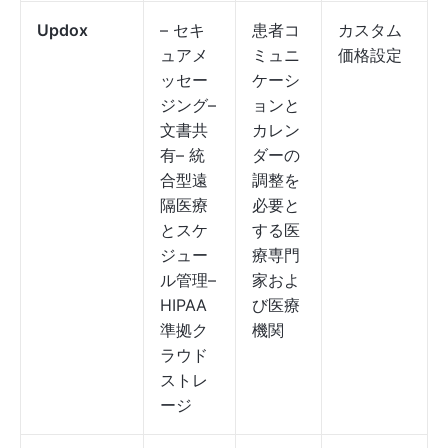
Updox
– セキ
患者コ
カスタム
ュアメ
ミュニ
価格設定
ッセー
ケーシ
ジング–
ョンと
文書共
カレン
有– 統
ダーの
合型遠
調整を
隔医療
必要と
とスケ
する医
ジュー
療専門
ル管理–
家およ
HIPAA
び医療
準拠ク
機関
ラウド
ストレ
ージ