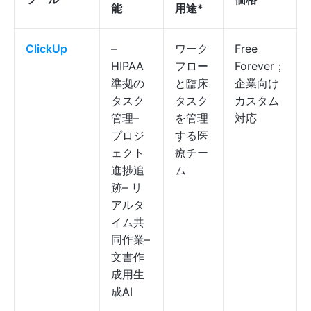
能
用途*
ClickUp
–
ワーク
Free
HIPAA
フロー
Forever；
準拠の
と臨床
企業向け
タスク
タスク
カスタム
管理–
を管理
対応
プロジ
する医
ェクト
療チー
進捗追
ム
跡– リ
アルタ
イム共
同作業–
文書作
成用生
成AI