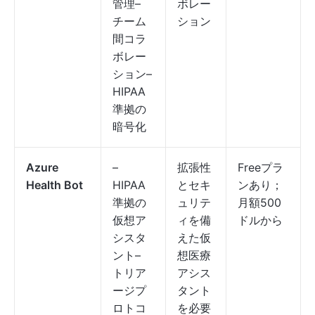
管理–
ボレー
チーム
ション
間コラ
ボレー
ション–
HIPAA
準拠の
暗号化
Azure
–
拡張性
Freeプラ
Health Bot
HIPAA
とセキ
ンあり；
準拠の
ュリテ
月額500
仮想ア
ィを備
ドルから
シスタ
えた仮
ント–
想医療
トリア
アシス
ージプ
タント
ロトコ
を必要