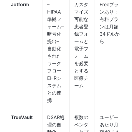
Jotform
–
カスタ
Freeプラ
HIPAA
マイズ
ンあり；
準拠フ
可能な
有料プラ
ォーム–
患者登
ンは月額
暗号化
録フォ
34ドルか
提出–
ームと
ら
自動化
電子フ
された
ォーム
ワーク
を必要
フロー–
とする
EHRシ
医療チ
ステム
ーム
との連
携
TrueVault
DSAR処
複数の
ユーザー
理の自
ベンダ
あたり月