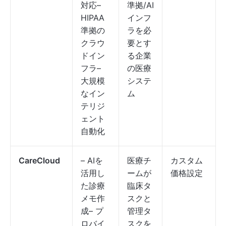
対応–
準拠/AI
HIPAA
インフ
準拠の
ラを必
クラウ
要とす
ドイン
る企業
フラ–
の医療
大規模
システ
なイン
ム
テリジ
ェント
自動化
CareCloud
– AIを
医療チ
カスタム
活用し
ームが
価格設定
た診療
臨床タ
メモ作
スクと
成– プ
管理タ
ロバイ
スクを