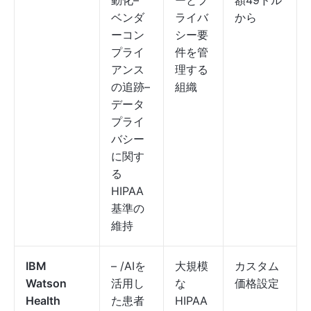
動化–
ーとプ
額49ドル
ベンダ
ライバ
から
ーコン
シー要
プライ
件を管
アンス
理する
の追跡–
組織
データ
プライ
バシー
に関す
る
HIPAA
基準の
維持
IBM
– /AIを
大規模
カスタム
Watson
活用し
な
価格設定
Health
た患者
HIPAA