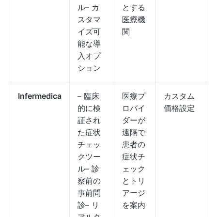
ル– カ
とする
スタマ
医療機
イズ可
関
能な導
入オプ
ション
Infermedica
– 臨床
医療プ
カスタム
的に検
ロバイ
価格設定
証され
ダーが
た症状
遠隔で
チェッ
患者の
クツー
症状チ
ル– 診
ェック
察前の
とトリ
事前問
アージ
診– リ
を案内