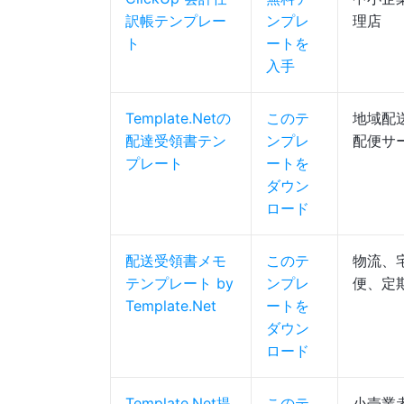
訳帳テンプレー
ンプレ
理店
ト
ートを
入手
Template.Netの
このテ
地域配
配達受領書テン
ンプレ
配便サ
プレート
ートを
ダウン
ロード
配送受領書メモ
このテ
物流、
テンプレート by
ンプレ
便、定
Template.Net
ートを
ダウン
ロード
Template.Net提
このテ
小売業