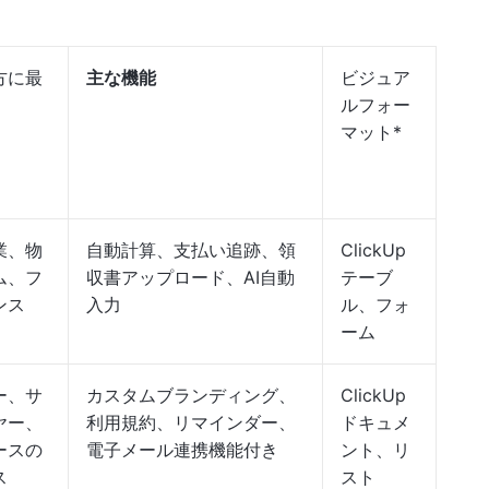
方に最
主な機能
ビジュア
ルフォー
マット*
業、物
自動計算、支払い追跡、領
ClickUp
ム、フ
収書アップロード、AI自動
テーブ
ンス
入力
ル、フォ
ーム
ー、サ
カスタムブランディング、
ClickUp
ヤー、
利用規約、リマインダー、
ドキュメ
ースの
電子メール連携機能付き
ント、リ
ス
スト