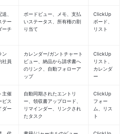
配送、
ボードビュー、メモ、支払
ClickUp
ステー
いステータス、所有権の割
ボード、
ダーチ
り当て
リスト
ラン
カレンダー/ガントチャート
ClickUp
約社員
ビュー、納品から請求書へ
リスト、
のリンク、自動フォローア
カレンダ
ップ
ー
ト主催
自動同期されたエントリ
ClickUp
ービス
ー、領収書アップロード、
フォー
イダー
リマインダー、リンクされ
ム、リス
たタスク
ト
業、代
書籍/ジャーナルのビュー、
ClickUp