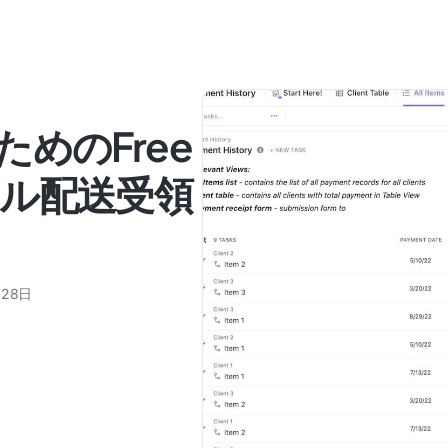
めのFree
ル配送受領
月28日