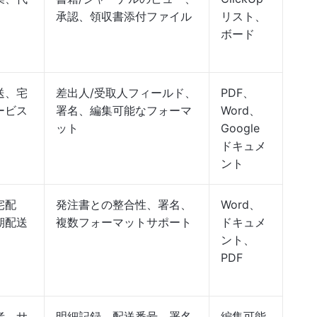
承認、領収書添付ファイル
リスト、
ボード
送、宅
差出人/受取人フィールド、
PDF、
ービス
署名、編集可能なフォーマ
Word、
ット
Google
ドキュメ
ント
宅配
発注書との整合性、署名、
Word、
期配送
複数フォーマットサポート
ドキュメ
ント、
PDF
者、サ
明細記録、配送番号、署名
編集可能