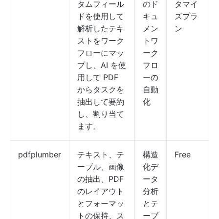
タムフィール
のド
タマイ
ドを使用して
キュ
ズプラ
解析したテキ
メン
ン
ストをワーク
トワ
フローにマッ
ーク
プし、AI を使
フロ
用して PDF
ーの
からタスクを
自動
抽出して要約
化
し、割り当て
ます。
pdfplumber
テキスト、テ
構造
Free
ーブル、画像
化デ
の抽出、PDF
ータ
のレイアウト
分析
とフォーマッ
とテ
トの保持、ス
ーブ