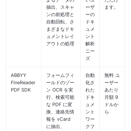
抽出、スキャ
ーザ
ます。
ンの前処理と
ーの
自動回転、さ
ドキ
まざまなドキ
ュメ
ュメントレイ
ント
アウトの処理
解析
ニー
ズ
ABBYY
フォームフィ
自動
無料 ユ
FineReader
ールドのゾー
化さ
ーザー
PDF SDK
ン OCR を実
れた
あたり
行、検索可能
ドキ
月額 9
な PDF に変
ュメ
ドルか
換、連絡先情
ント
ら
報を vCard
ワー
に抽出、
クフ