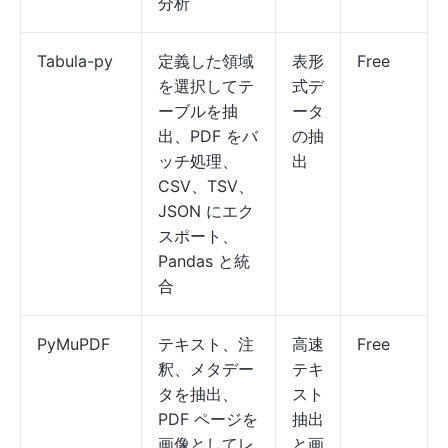
分析
Tabula-py
定義した領域
表形
Free
を選択してテ
式デ
ーブルを抽
ータ
出、PDF をバ
の抽
ッチ処理、
出
CSV、TSV、
JSON にエク
スポート、
Pandas と統
合
PyMuPDF
テキスト、注
高速
Free
釈、メタデー
テキ
タを抽出、
スト
PDF ページを
抽出
画像としてレ
と画