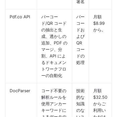
署名
Pdf.co API
バーコー
バー
月額
ド/QR コード
コー
$8.99
の抽出と生
ドお
から。
成、透かしの
よび
追加、PDF の
QR
マージ、分
コー
割、API によ
ドの
るドキュメン
処理
トワークフロ
ーの自動化
DocParser
コード不要の
技術
月額
解析ルールを
的な
$32.50
使用アンカー
知識
からご
キーワードに
のな
利用い
よるデータの
いユ
ただけ