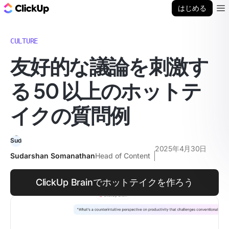
ClickUp ブログ
はじめる
Ope
CULTURE
友好的な議論を刺激す
る 50 以上のホットテ
イクの質問例
2025年4月30日
Sudarshan Somanathan
Head of Content
ClickUp Brainでホットテイクを作ろう