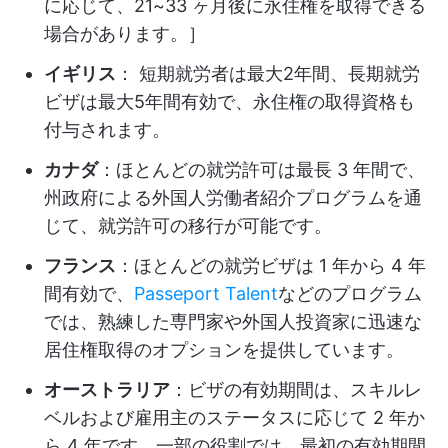
に応じて、21~33 ヶ月後に永住権を取得できる
場合があります。］
イギリス
： 短期就労者は最大2年間、長期就労
ビザは最大5年間有効で、永住権の取得資格も
付与されます。
カナダ
：ほとんどの就労許可は最長 3 年間で、
州政府による外国人労働者紹介プログラムを通
じて、就労許可の移行が可能です。
フランス
：ほとんどの就労ビザは 1 年から 4 年
間有効で、
Passeport Talent
などのプログラム
では、熟練した専門家や外国人投資家に迅速な
居住権取得のオプションを提供しています。
オーストラリア
：ビザの有効期間は、スキルレ
ベルおよび雇用主のステータスに応じて 2 年か
ら 4 年です。一部の役割では、最初の有効期間