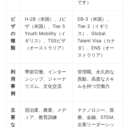
です）
ビ
H-2B（米国）、Jビ
EB-3（米国）、
ザ
ザ（米国）、Tier 5
Tier 2（イギリ
の
Youth Mobility（イ
ス）、Global
種
ギリス）、TSSビザ
Talent Visa（カナ
類
（オーストラリア）
ダ）、ENS（オー
ストラリア）
利
季節労働、インター
管理職、永久的な
用
ンシップ、ジャーナ
異動、高度なスキ
事
リズム、文化交流
ルを持つ労働力
例
主
宿泊業、農業、メデ
テクノロジー、医
要
ィア、教育訓練
療、金融、STEM、
な
企業リーダーシッ