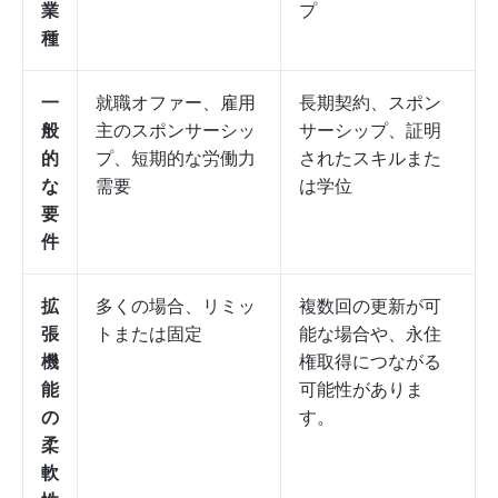
業
プ
種
一
就職オファー、雇用
長期契約、スポン
般
主のスポンサーシッ
サーシップ、証明
的
プ、短期的な労働力
されたスキルまた
な
需要
は学位
要
件
拡
多くの場合、リミッ
複数回の更新が可
張
トまたは固定
能な場合や、永住
機
権取得につながる
能
可能性がありま
の
す。
柔
軟