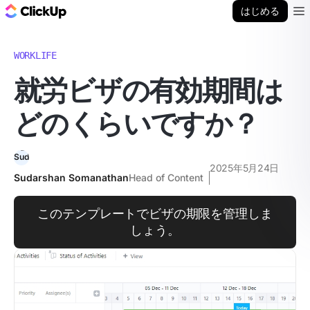
ClickUp ブログ
はじめる
Ope
WORKLIFE
就労ビザの有効期間は
どのくらいですか？
2025年5月24日
Sudarshan Somanathan
Head of Content
このテンプレートでビザの期限を管理しま
しょう。