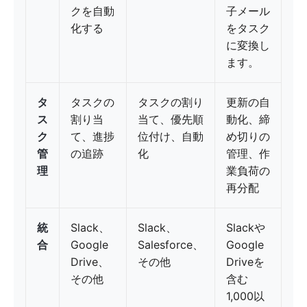
クを自動
子メール
化する
をタスク
に変換し
ます。
タ
タスクの
タスクの割り
更新の自
ス
割り当
当て、優先順
動化、締
ク
て、進捗
位付け、自動
め切りの
管
の追跡
化
管理、作
理
業負荷の
再分配
統
Slack、
Slack、
Slackや
合
Google
Salesforce、
Google
Drive、
その他
Driveを
その他
含む
1,000以