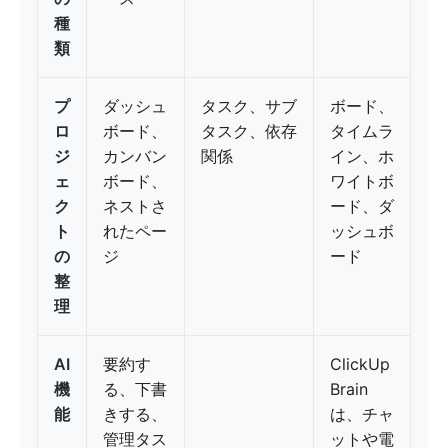
種
類
プ
ダッシュ
タスク、サブ
ボード、
ロ
ボード、
タスク、依存
タイムラ
ジ
カンバン
関係
イン、ホ
ェ
ボード、
ワイトボ
ク
ネストさ
ード、ダ
ト
れたペー
ッシュボ
の
ジ
ード
整
理
AI
要約す
ClickUp
機
る、下書
Brain
能
きする、
は、チャ
管理タス
ットや電