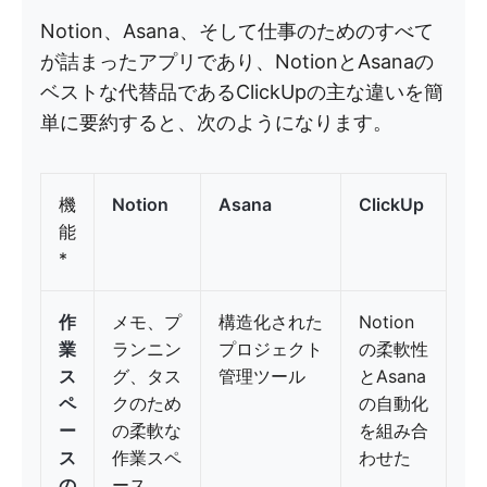
Notion、Asana、そして仕事のためのすべて
が詰まったアプリであり、NotionとAsanaの
ベストな代替品であるClickUpの主な違いを簡
単に要約すると、次のようになります。
機
Notion
Asana
ClickUp
能
*
作
メモ、プ
構造化された
Notion
業
ランニン
プロジェクト
の柔軟性
ス
グ、タス
管理ツール
とAsana
ペ
クのため
の自動化
ー
の柔軟な
を組み合
ス
作業スペ
わせた
の
ース