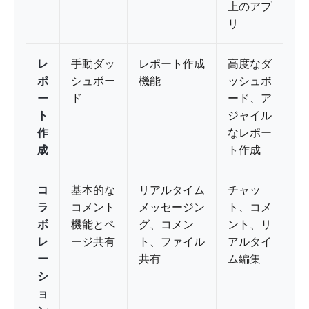
上のアプ
リ
レ
手動ダッ
レポート作成
高度なダ
ポ
シュボー
機能
ッシュボ
ー
ド
ード、ア
ト
ジャイル
作
なレポー
成
ト作成
コ
基本的な
リアルタイム
チャッ
ラ
コメント
メッセージン
ト、コメ
ボ
機能とペ
グ、コメン
ント、リ
レ
ージ共有
ト、ファイル
アルタイ
ー
共有
ム編集
シ
ョ