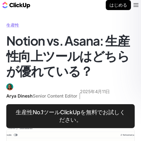
ClickUp ブログ
はじめる
Ope
生産性
Notion vs. Asana: 生産
性向上ツールはどちら
が優れている？
2025年4月11日
Arya Dinesh
Senior Content Editor
生産性No.1ツールClickUpを無料でお試しく
ださい。