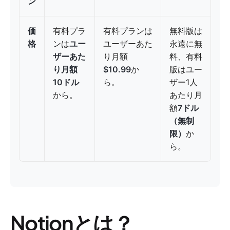
ン
価
有料プラ
有料プランは
無料版は
格
ンは
ユー
ユーザーあた
永遠に無
ザーあた
り月額
料、有料
り月額
$10.99
か
版はユー
10ドル
ら。
ザー1人
から。
あたり月
額
7ドル
（無制
限）
か
ら。
Notionとは？