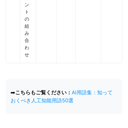
ン
ト
の
組
み
合
わ
せ
➡️
こちらもご覧ください：
AI用語集：知って
おくべき人工知能用語50選