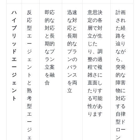
ハ
反
即応
迅速
意思決
計画
イ
応
的な
な対
定の各
され
ブ
型
対応
応と
層で対
た経
リ
エ
と長
長期
立が生
路を
ッ
ー
期的
的な
じた
辿り
ド
ジ
なプ
プラ
り、調
なが
エ
ェ
ラン
ンの
整の過
ら、
ー
ン
立案
バラ
程で複
突発
ジ
ト
を融
ンス
雑さに
的な
ェ
と
合
を両
直面し
障害
ン
熟
立
たりす
物に
ト
考
る可能
対応
型
性があ
する
エ
ります
自律
ー
型ド
ジ
ロー
ェ
ン