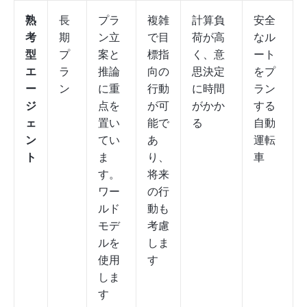
熟
長
プラ
複雑
計算負
安全
考
期
ン立
で目
荷が高
なル
型
プ
案と
標指
く、意
ート
エ
ラ
推論
向の
思決定
をプ
ー
ン
に重
行動
に時間
ラン
ジ
点を
が可
がかか
する
ェ
置い
能で
る
自動
ン
てい
あ
運転
ト
ま
り、
車
す。
将来
ワー
の行
ルド
動も
モデ
考慮
ルを
しま
使用
す
しま
す