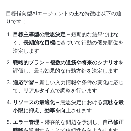
目標指向型AIエージェントの主な特徴は以下の通
りです：
目標主導型の意思決定
– 短期的な結果ではな
く、
長期的な目標
に基づいて行動の優先順位を
決定します
戦略的プラン
–
複数の道筋や将来のシナリオ
を
評価し、最も効果的な行動方針を決定します
適応学習
– 新しい入力情報や条件の変化に応じ
て、
リアルタイム
で調整を行います
リソースの最適化
– 意思決定における
無駄を最
小限に抑え、効率を向上
させます
エラー管理
– 潜在的な問題を予測し、
自己修正
戦略
を適用することで信頼性を向上させます