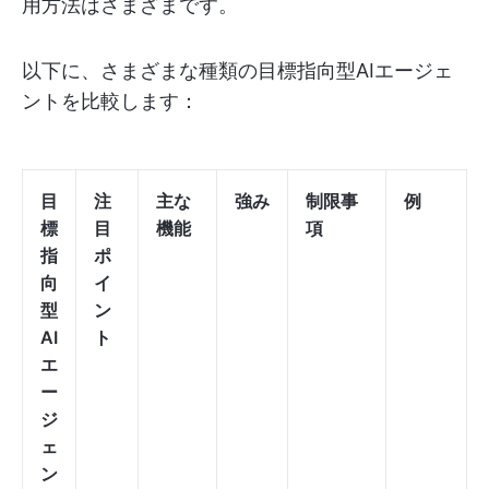
用方法はさまざまです。
以下に、さまざまな種類の目標指向型AIエージェ
ントを比較します：
目
注
主な
強み
制限事
例
標
目
機能
項
指
ポ
向
イ
型
ン
AI
ト
エ
ー
ジ
ェ
ン