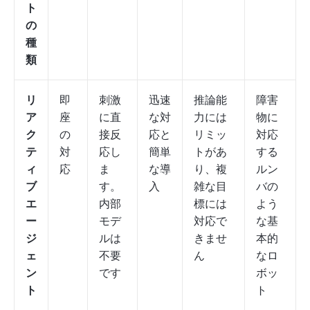
ト
の
種
類
リ
即
刺激
迅速
推論能
障害
ア
座
に直
な対
力には
物に
ク
の
接反
応と
リミッ
対応
テ
対
応し
簡単
トがあ
する
ィ
応
ま
な導
り、複
ルン
ブ
す。
入
雑な目
バの
エ
内部
標には
よう
ー
モデ
対応で
な基
ジ
ルは
きませ
本的
ェ
不要
ん
なロ
ン
です
ボッ
ト
ト