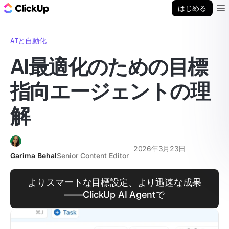
ClickUp ブログ
はじめる
Ope
AIと自動化
AI最適化のための目標
指向エージェントの理
解
2026年3月23日
Garima Behal
Senior Content Editor
よりスマートな目標設定、より迅速な成果
――ClickUp AI Agentで