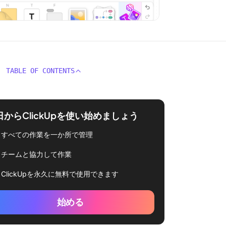
TABLE OF CONTENTS
日からClickUpを使い始めましょう
すべての作業を一か所で管理
チームと協力して作業
ClickUpを永久に無料で使用できます
始める