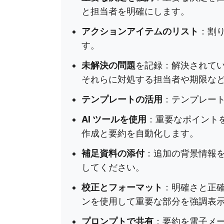
と担当者を明確にします。
アクションアイテムのリスト
：割
す。
未解決の問題
を記録：解決されて
それらに対処する担当者や期限な
テンプレートの活用
：テンプレー
AI ツールを使用
：重要なポイント
作成と要約を自動化します。
補足資料の添付
：追加の背景情報
してください。
校正とフォーマット
：明確さと正
ンを使用して重要な部分を強調表
プロンプトで共有
：要約を電子メ