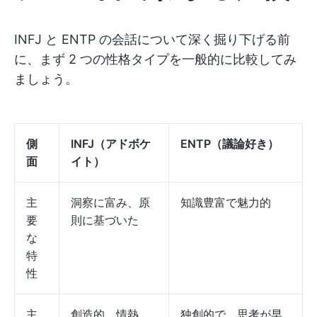
INFJ と ENTP の会話について深く掘り下げる前
に、まず 2 つの性格タイプを一般的に比較してみ
ましょう。
側
INFJ（アドボケ
ENTP（議論好き）
面
イト）
主
洞察に富み、原
知識豊富で魅力的
要
則に基づいた
な
特
性
主
創造的、情熱
独創的で、思考が早