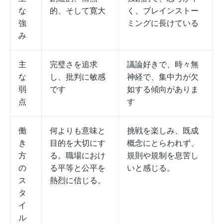
な
的、そして寛大
く、ブレインストー
強
ミングに長けている
み
主
完璧さを追求
議論好きで、時々無
な
し、批判に敏感
神経で、集中力が欠
弱
です
如する傾向がありま
点
す
働
何よりも意味と
挑戦を楽しみ、既成
き
目的を大切にす
概念にとらわれず、
方
る。職場におけ
規則や規制を息苦し
の
る平等と公平を
いと感じる。
ス
熱烈に信じる。
タ
イ
ル