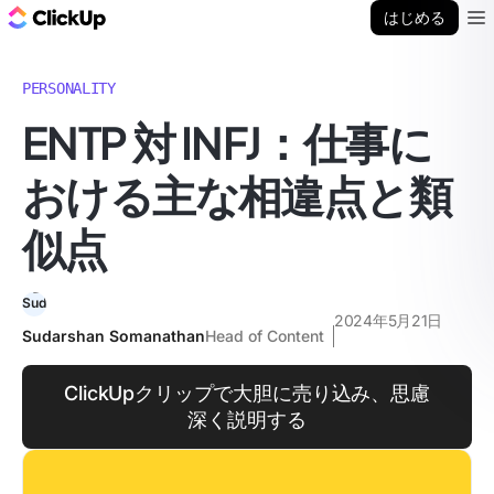
ClickUp ブログ
はじめる
Ope
PERSONALITY
ENTP 対 INFJ：仕事に
おける主な相違点と類
似点
2024年5月21日
Sudarshan Somanathan
Head of Content
ClickUpクリップで大胆に売り込み、思慮
深く説明する