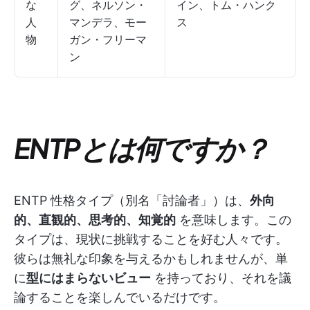
な
グ、ネルソン・
イン、トム・ハンク
人
マンデラ、モー
ス
物
ガン・フリーマ
ン
ENTPとは何ですか？
ENTP 性格タイプ（別名「討論者」）は、
外向
的、直観的、思考的、知覚的
を意味します。この
タイプは、現状に挑戦することを好む人々です。
彼らは無礼な印象を与えるかもしれませんが、単
に
型にはまらないビュー
を持っており、それを議
論することを楽しんでいるだけです。