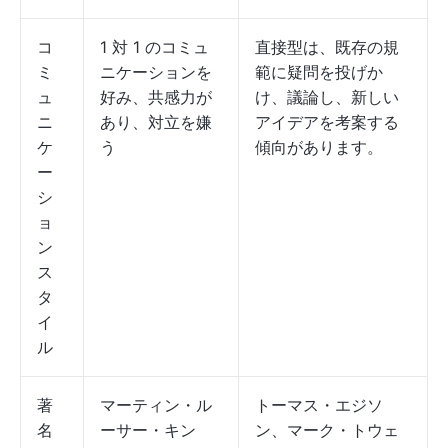
コ
1 対 1 のコミュ
直接型は、既存の規
ミ
ニケーションを
範に疑問を投げか
ュ
好み、共感力が
け、議論し、新しい
ニ
あり、対立を嫌
アイデアを考案する
ケ
う
傾向があります。
ー
シ
ョ
ン
ス
タ
イ
ル
著
マーティン・ル
トーマス・エジソ
名
ーサー・キン
ン、マーク・トウェ